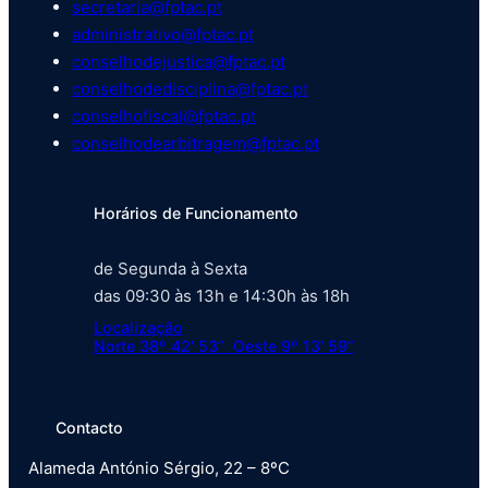
secretaria@fptac.pt
administrativo@fptac.pt
conselhodejustica@fptac.pt
conselhodedisciplina@fptac.pt
conselhofiscal@fptac.pt
conselhodearbitragem@fptac.pt
Horários de Funcionamento
de Segunda à Sexta
das 09:30 às 13h e 14:30h às 18h
Localização
Norte 38º 42′ 53” Oeste 9º 13′ 59”
Contacto
Alameda António Sérgio, 22 – 8ºC