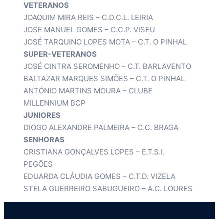
VETERANOS
JOAQUIM MIRA REIS – C.D.C.L. LEIRIA
JOSE MANUEL GOMES – C.C.P. VISEU
JOSÉ TARQUINO LOPES MOTA – C.T. O PINHAL
SUPER-VETERANOS
JOSÉ CINTRA SEROMENHO – C.T. BARLAVENTO
BALTAZAR MARQUES SIMÕES – C.T. O PINHAL
ANTÓNIO MARTINS MOURA – CLUBE
MILLENNIUM BCP
JUNIORES
DIOGO ALEXANDRE PALMEIRA – C.C. BRAGA
SENHORAS
CRISTIANA GONÇALVES LOPES – E.T.S.I.
PEGÕES
EDUARDA CLÁUDIA GOMES – C.T.D. VIZELA
STELA GUERREIRO SABUGUEIRO – A.C. LOURES