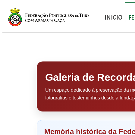
INICIO
F
Saltar
para
o
conteúdo
Galeria de Recor
Um espaço dedicado à preservação da mem
fotografias e testemunhos desde a fundaç
Memória histórica da Fed