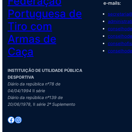
Federação
e-mails:
Portuguesa de
secretaria@
administrat
Tiro com
conselhode
Armas de
conselhode
conselhofis
Caça
conselhode
INSTITUIÇÃO DE UTILIDADE PÚBLICA
DESPORTIVA
Diário da república nº78 de
04/04/1994
II
série
Diário da república nº139 de
20/06/1978,
II
série 2º Suplemento
Facebook
Instagram