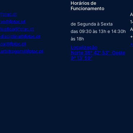
Horários de
Funcionamento
fptac.pt
A
ivo@fptac.pt
1
de Segunda à Sexta
justica@fptac.pt
A
das 09:30 às 13h e 14:30h
disciplina@fptac.pt
+
às 18h
cal@fptac.pt
+
Localização
arbitragem@fptac.pt
Norte 38º 42′ 53” Oeste
9º 13′ 59”