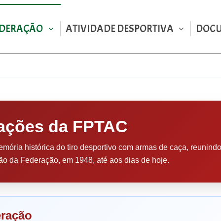
EDERAÇÃO
ATIVIDADE DESPORTIVA
DOC
dações da FPTAC
ória histórica do tiro desportivo com armas de caça, reunind
ão da Federação, em 1948, até aos dias de hoje.
eração