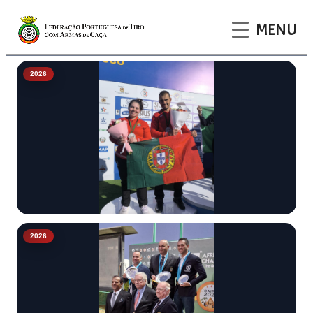
MENU
2026
Equipa Mista
2026
Prata para Portugal
Maria Inês de Barros e José Faria.