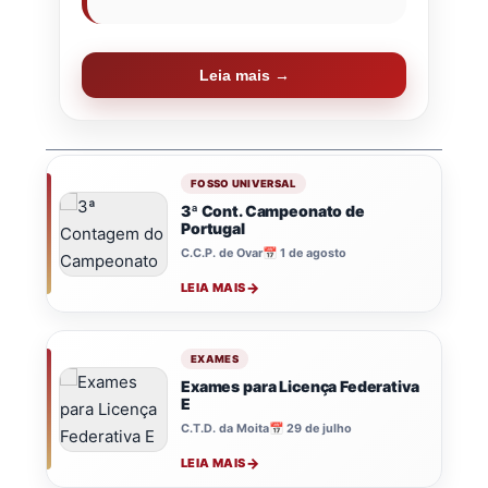
Leia mais →
FOSSO UNIVERSAL
3ª Cont. Campeonato de
Portugal
C.C.P. de Ovar
📅 1 de agosto
LEIA MAIS
EXAMES
Exames para Licença Federativa
E
C.T.D. da Moita
📅 29 de julho
LEIA MAIS