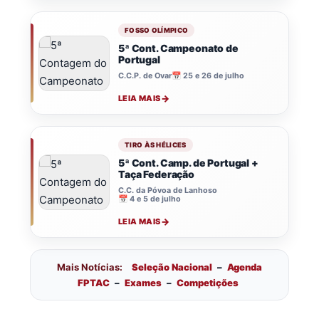
FOSSO OLÍMPICO
5ª Cont. Campeonato de
Portugal
C.C.P. de Ovar
📅 25 e 26 de julho
LEIA MAIS
TIRO ÀS HÉLICES
5ª Cont. Camp. de Portugal +
Taça Federação
C.C. da Póvoa de Lanhoso
📅 4 e 5 de julho
LEIA MAIS
Mais Notícias:
Seleção Nacional
–
Agenda
FPTAC
–
Exames
–
Competições