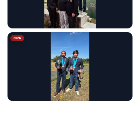
Internacional
2026
Ricardo André Vale
Ouro em África e Bronze no GP FITASC Egipto.
Tiro às Hélices
Campeão da Europa
Paulo Barbosa vencedor absoluto GP FITASC e Rodrigo Barbosa
campeão da Europa em Júnior.