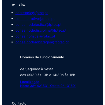
e-mails:
secretaria@fptac.pt
administrativo@fptac.pt
conselhodejustica@fptac.pt
conselhodedisciplina@fptac.pt
conselhofiscal@fptac.pt
conselhodearbitragem@fptac.pt
Horários de Funcionamento
de Segunda à Sexta
das 09:30 às 13h e 14:30h às 18h
Localização
Norte 38º 42′ 53” Oeste 9º 13′ 59”
Contacto