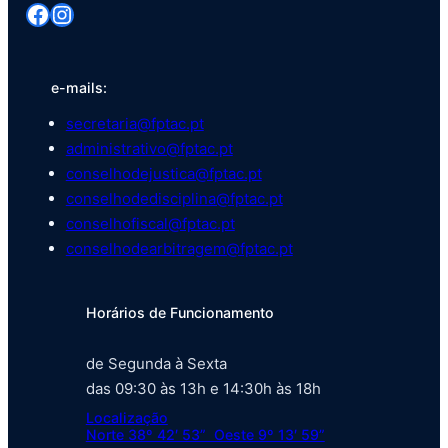
Facebook
Instagram
e-mails:
secretaria@fptac.pt
administrativo@fptac.pt
conselhodejustica@fptac.pt
conselhodedisciplina@fptac.pt
conselhofiscal@fptac.pt
conselhodearbitragem@fptac.pt
Horários de Funcionamento
de Segunda à Sexta
das 09:30 às 13h e 14:30h às 18h
Localização
Norte 38º 42′ 53” Oeste 9º 13′ 59”