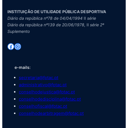
INSTITUIÇÃO DE UTILIDADE PÚBLICA DESPORTIVA
Diário da república nº78 de 04/04/1994
II
série
Diário da república nº139 de 20/06/1978,
II
série 2º
Suplemento
Facebook
Instagram
e-mails:
secretaria@fptac.pt
administrativo@fptac.pt
conselhodejustica@fptac.pt
conselhodedisciplina@fptac.pt
conselhofiscal@fptac.pt
conselhodearbitragem@fptac.pt