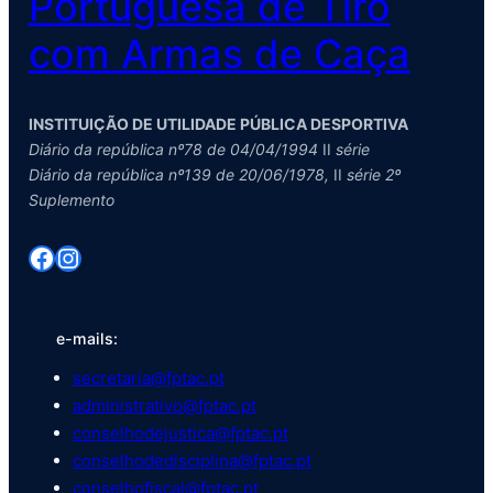
Portuguesa de Tiro
com Armas de Caça
INSTITUIÇÃO DE UTILIDADE PÚBLICA DESPORTIVA
Diário da república nº78 de 04/04/1994
II
série
Diário da república nº139 de 20/06/1978,
II
série 2º
Suplemento
Facebook
Instagram
e-mails:
secretaria@fptac.pt
administrativo@fptac.pt
conselhodejustica@fptac.pt
conselhodedisciplina@fptac.pt
conselhofiscal@fptac.pt