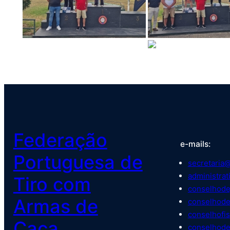
Federação
e-mails:
Portuguesa de
secretaria@
administrat
Tiro com
conselhode
Armas de
conselhode
conselhofis
Caça
conselhode