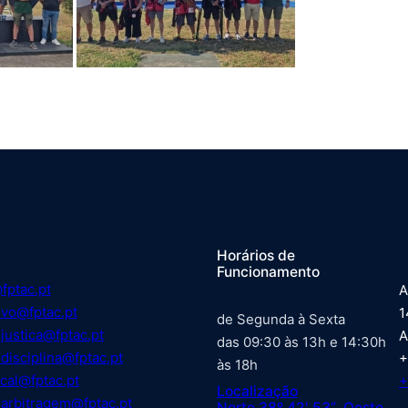
Horários de
Funcionamento
fptac.pt
A
ivo@fptac.pt
1
de Segunda à Sexta
justica@fptac.pt
A
das 09:30 às 13h e 14:30h
disciplina@fptac.pt
+
às 18h
cal@fptac.pt
+
Localização
arbitragem@fptac.pt
Norte 38º 42′ 53” Oeste