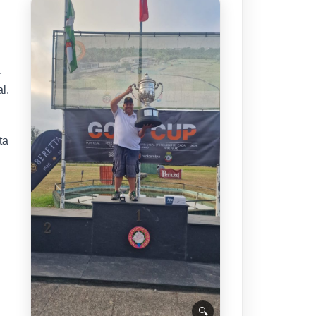
,
l.
ta
🔍