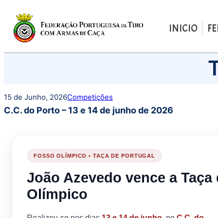
INICIO
F
Saltar
para
o
conteúdo
15 de Junho, 2026
Competições
C.C. do Porto – 13 e 14 de junho de 2026
FOSSO OLÍMPICO • TAÇA DE PORTUGAL
João Azevedo vence a Taça 
Olímpico
Realizou-se nos dias
13 e 14 de junho
, no
C.C. do