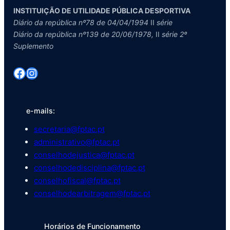
INSTITUIÇÃO DE UTILIDADE PÚBLICA DESPORTIVA
Diário da república nº78 de 04/04/1994
II
série
Diário da república nº139 de 20/06/1978,
II
série 2º
Suplemento
Facebook
Instagram
e-mails:
secretaria@fptac.pt
administrativo@fptac.pt
conselhodejustica@fptac.pt
conselhodedisciplina@fptac.pt
conselhofiscal@fptac.pt
conselhodearbitragem@fptac.pt
Horários de Funcionamento