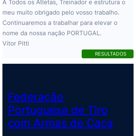
A Todos os Atletas, Treinador e estrutura o
meu muito obrigado pelo vosso trabalho.
Continuaremos a trabalhar para elevar o
nome da nossa nação PORTUGAL.
Vitor Pitti
RESULTADOS
Federação
Portuguesa de Tiro
com Armas de Caça