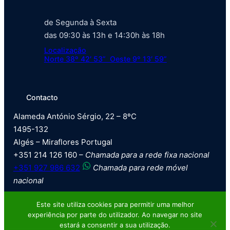
de Segunda à Sexta
das 09:30 às 13h e 14:30h às 18h
Localização
Norte 38º 42′ 53” Oeste 9º 13′ 59”
Contacto
Alameda António Sérgio, 22 – 8ºC
1495-132
Algés – Miraflores Portugal
+351 214 126 160 –
Chamada para a rede fixa nacional
+351 927 986 632
Chamada para rede móvel
nacional
Este site utiliza cookies para permitir uma melhor
experiência por parte do utilizador. Ao navegar no site
estará a consentir a sua utilização.