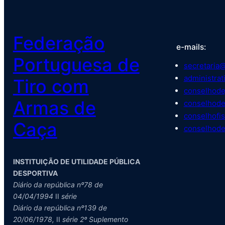
Federação
e-mails:
Portuguesa de
secretaria@
administrat
Tiro com
conselhode
Armas de
conselhode
conselhofis
Caça
conselhode
INSTITUIÇÃO DE UTILIDADE PÚBLICA
DESPORTIVA
Diário da república nº78 de
04/04/1994
II
série
Diário da república nº139 de
20/06/1978,
II
série 2º Suplemento