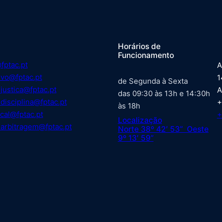
Horários de
Funcionamento
fptac.pt
A
ivo@fptac.pt
1
de Segunda à Sexta
justica@fptac.pt
A
das 09:30 às 13h e 14:30h
disciplina@fptac.pt
+
às 18h
cal@fptac.pt
+
Localização
arbitragem@fptac.pt
Norte 38º 42′ 53” Oeste
9º 13′ 59”