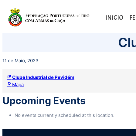
INICIO
F
Saltar
Cl
para
o
conteúdo
11 de Maio, 2023
Clube Industrial de Pevidém
Clube
Mapa
Industrial
de
Upcoming Events
Pevidém
No events currently scheduled at this location.