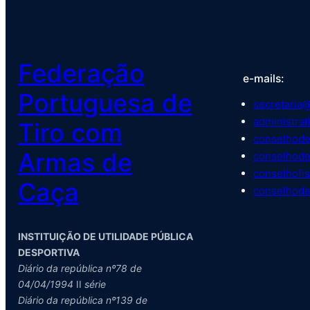
Federação
e-mails:
Portuguesa de
secretaria@
administrat
Tiro com
conselhode
Armas de
conselhode
conselhofis
Caça
conselhode
INSTITUIÇÃO DE UTILIDADE PÚBLICA
DESPORTIVA
Diário da república nº78 de
04/04/1994
II
série
Diário da república nº139 de