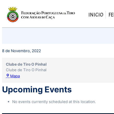
INICIO
F
Saltar
para
o
conteúdo
8 de Novembro, 2022
Clube de Tiro O Pinhal
Clube de Tiro O Pinhal
Clube
Mapa
de
Tiro
Upcoming Events
O
Pinhal
No events currently scheduled at this location.