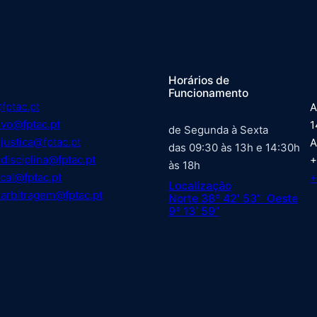
Horários de
Funcionamento
fptac.pt
A
ivo@fptac.pt
1
de Segunda à Sexta
justica@fptac.pt
A
das 09:30 às 13h e 14:30h
disciplina@fptac.pt
+
às 18h
cal@fptac.pt
+
Localização
arbitragem@fptac.pt
Norte 38º 42′ 53” Oeste
9º 13′ 59”