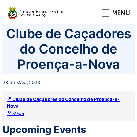
MENU
Saltar
Clube de Caçadores
para
o
do Concelho de
conteúdo
Proença-a-Nova
23 de Maio, 2023
Clube de Caçadores do Concelho de Proença-a-
Nova
Clube
Mapa
de
Caçadores
Upcoming Events
do