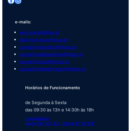
Facebook
Instagram
e-mails:
secretaria@fptac.pt
administrativo@fptac.pt
conselhodejustica@fptac.pt
conselhodedisciplina@fptac.pt
conselhofiscal@fptac.pt
conselhodearbitragem@fptac.pt
Horários de Funcionamento
de Segunda à Sexta
das 09:30 às 13h e 14:30h às 18h
Localização
Norte 38º 42′ 53” Oeste 9º 13′ 59”