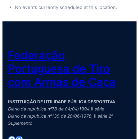
Concelho
No events currently scheduled at this location.
de
Proença-
a-
Nova
Federação
Portuguesa de Tiro
com Armas de Caça
INSTITUIÇÃO DE UTILIDADE PÚBLICA DESPORTIVA
Diário da república nº78 de 04/04/1994
II
série
Diário da república nº139 de 20/06/1978,
II
série 2º
Suplemento