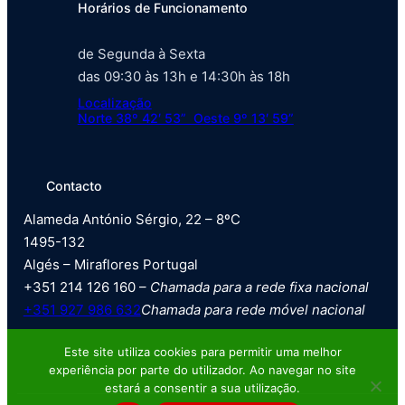
Horários de Funcionamento
de Segunda à Sexta
das 09:30 às 13h e 14:30h às 18h
Localização
Norte 38º 42′ 53” Oeste 9º 13′ 59”
Contacto
Alameda António Sérgio, 22 – 8ºC
1495-132
Algés – Miraflores Portugal
+351 214 126 160 –
Chamada para a rede fixa nacional
+351 927 986 632
Chamada para rede móvel nacional
Este site utiliza cookies para permitir uma melhor
experiência por parte do utilizador. Ao navegar no site
estará a consentir a sua utilização.