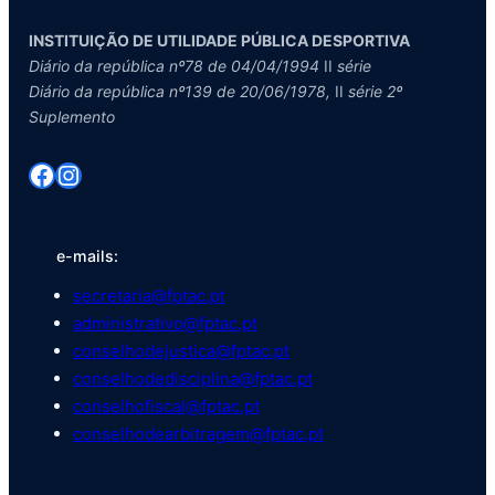
INSTITUIÇÃO DE UTILIDADE PÚBLICA DESPORTIVA
Diário da república nº78 de 04/04/1994
II
série
Diário da república nº139 de 20/06/1978,
II
série 2º
Suplemento
Facebook
Instagram
e-mails:
secretaria@fptac.pt
administrativo@fptac.pt
conselhodejustica@fptac.pt
conselhodedisciplina@fptac.pt
conselhofiscal@fptac.pt
conselhodearbitragem@fptac.pt