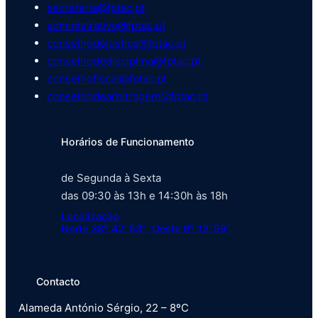
secretaria@fptac.pt
administrativo@fptac.pt
conselhodejustica@fptac.pt
conselhodedisciplina@fptac.pt
conselhofiscal@fptac.pt
conselhodearbitragem@fptac.pt
Horários de Funcionamento
de Segunda à Sexta
das 09:30 às 13h e 14:30h às 18h
Localização
Norte 38º 42′ 53” Oeste 9º 13′ 59”
Contacto
Alameda António Sérgio, 22 – 8ºC