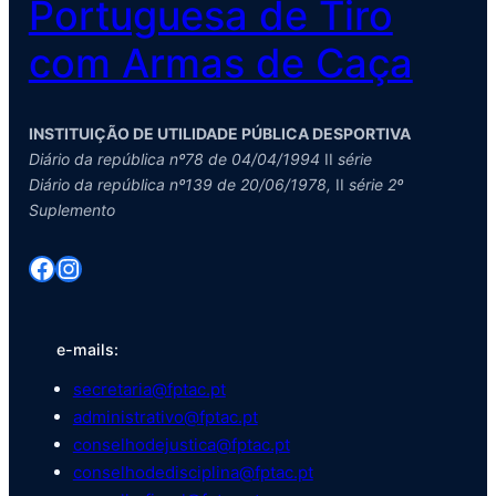
Portuguesa de Tiro
com Armas de Caça
INSTITUIÇÃO DE UTILIDADE PÚBLICA DESPORTIVA
Diário da república nº78 de 04/04/1994
II
série
Diário da república nº139 de 20/06/1978,
II
série 2º
Suplemento
Facebook
Instagram
e-mails:
secretaria@fptac.pt
administrativo@fptac.pt
conselhodejustica@fptac.pt
conselhodedisciplina@fptac.pt