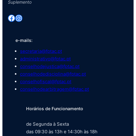
Suplemento
Facebook
Instagram
e-mails:
secretaria@fptac.pt
administrativo@fptac.pt
conselhodejustica@fptac.pt
conselhodedisciplina@fptac.pt
conselhofiscal@fptac.pt
conselhodearbitragem@fptac.pt
Horários de Funcionamento
de Segunda à Sexta
das 09:30 às 13h e 14:30h às 18h