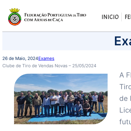
INICIO
F
Saltar
Ex
para
o
conteúdo
26 de Maio, 2024
Exames
Clube de Tiro de Vendas Novas – 25/05/2024
A F
Tir
de 
Lic
fut