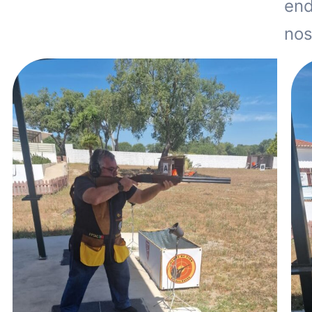
en
nos