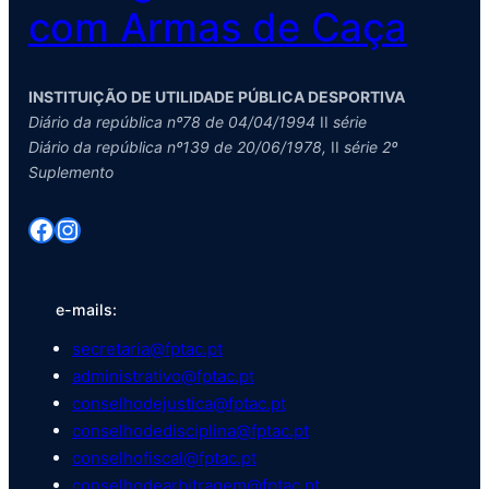
com Armas de Caça
INSTITUIÇÃO DE UTILIDADE PÚBLICA DESPORTIVA
Diário da república nº78 de 04/04/1994
II
série
Diário da república nº139 de 20/06/1978,
II
série 2º
Suplemento
Facebook
Instagram
e-mails:
secretaria@fptac.pt
administrativo@fptac.pt
conselhodejustica@fptac.pt
conselhodedisciplina@fptac.pt
conselhofiscal@fptac.pt
conselhodearbitragem@fptac.pt