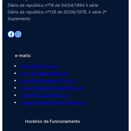
Diário da república nº78 de 04/04/1994
II
série
Diário da república nº139 de 20/06/1978,
II
série 2º
Suplemento
Facebook
Instagram
e-mails:
secretaria@fptac.pt
administrativo@fptac.pt
conselhodejustica@fptac.pt
conselhodedisciplina@fptac.pt
conselhofiscal@fptac.pt
conselhodearbitragem@fptac.pt
Horários de Funcionamento