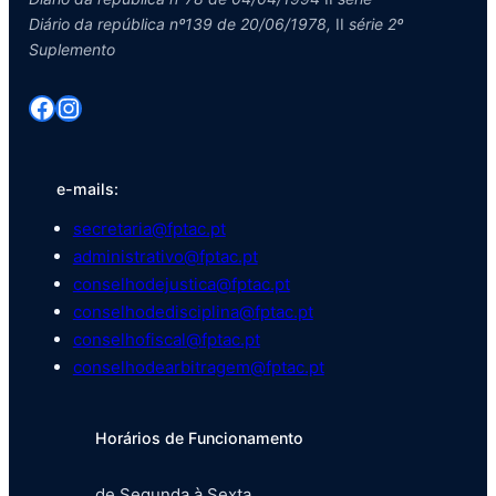
Diário da república nº139 de 20/06/1978,
II
série 2º
Suplemento
Facebook
Instagram
e-mails:
secretaria@fptac.pt
administrativo@fptac.pt
conselhodejustica@fptac.pt
conselhodedisciplina@fptac.pt
conselhofiscal@fptac.pt
conselhodearbitragem@fptac.pt
Horários de Funcionamento
de Segunda à Sexta