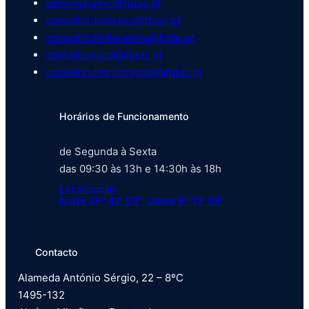
administrativo@fptac.pt
conselhodejustica@fptac.pt
conselhodedisciplina@fptac.pt
conselhofiscal@fptac.pt
conselhodearbitragem@fptac.pt
Horários de Funcionamento
de Segunda à Sexta
das 09:30 às 13h e 14:30h às 18h
Localização
Norte 38º 42′ 53” Oeste 9º 13′ 59”
Contacto
Alameda António Sérgio, 22 – 8ºC
1495-132