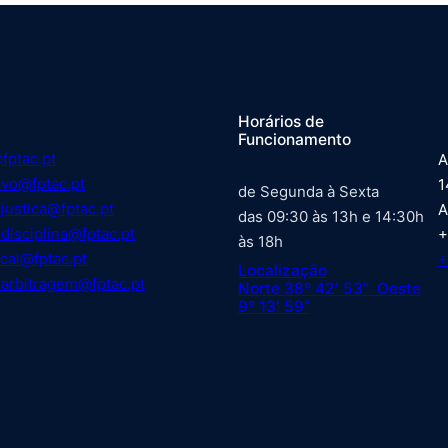
Horários de
Funcionamento
fptac.pt
A
ivo@fptac.pt
1
de Segunda à Sexta
justica@fptac.pt
A
das 09:30 às 13h e 14:30h
disciplina@fptac.pt
+
às 18h
cal@fptac.pt
+
Localização
arbitragem@fptac.pt
Norte 38º 42′ 53” Oeste
9º 13′ 59”