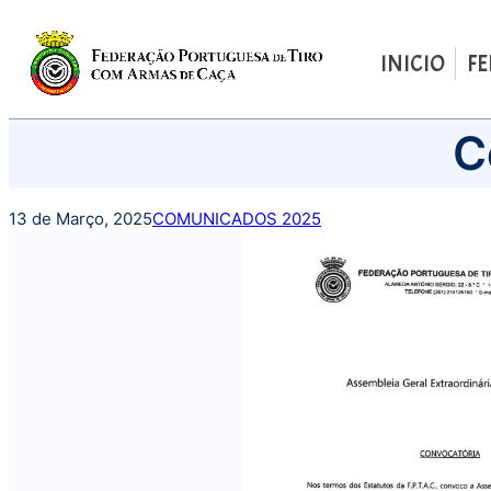
INICIO
F
Saltar
C
para
o
conteúdo
13 de Março, 2025
COMUNICADOS 2025