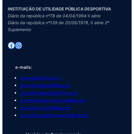
INSTITUIÇÃO DE UTILIDADE PÚBLICA DESPORTIVA
Diário da república nº78 de 04/04/1994
II
série
Diário da república nº139 de 20/06/1978,
II
série 2º
Suplemento
Facebook
Instagram
e-mails:
secretaria@fptac.pt
administrativo@fptac.pt
conselhodejustica@fptac.pt
conselhodedisciplina@fptac.pt
conselhofiscal@fptac.pt
conselhodearbitragem@fptac.pt