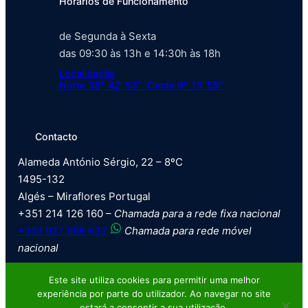
Horários de Funcionamento
de Segunda à Sexta
das 09:30 às 13h e 14:30h às 18h
Localização
Norte 38º 42′ 53” Oeste 9º 13′ 59”
Contacto
Alameda António Sérgio, 22 – 8ºC
1495-132
Algés – Miraflores Portugal
+351 214 126 160 –
Chamada para a rede fixa nacional
+351 927 986 632
Chamada para rede móvel
nacional
Este site utiliza cookies para permitir uma melhor
experiência por parte do utilizador. Ao navegar no site
estará a consentir a sua utilização.