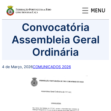
MENU
Saltar
Convocatória
para
o
Assembleia Geral
conteúdo
Ordinária
4 de Março, 2026
COMUNICADOS 2026