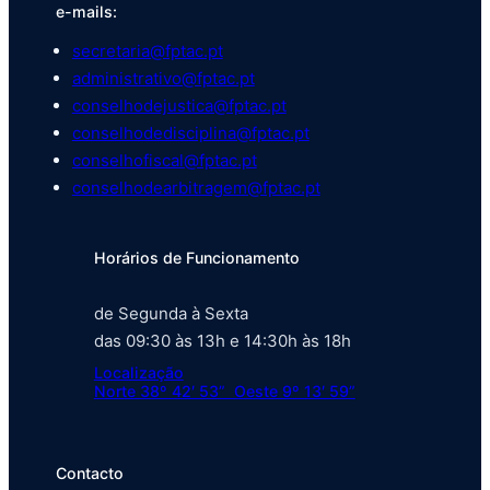
e-mails:
secretaria@fptac.pt
administrativo@fptac.pt
conselhodejustica@fptac.pt
conselhodedisciplina@fptac.pt
conselhofiscal@fptac.pt
conselhodearbitragem@fptac.pt
Horários de Funcionamento
de Segunda à Sexta
das 09:30 às 13h e 14:30h às 18h
Localização
Norte 38º 42′ 53” Oeste 9º 13′ 59”
Contacto