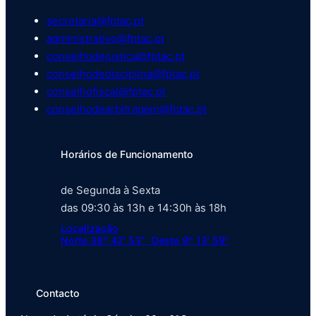
secretaria@fptac.pt
administrativo@fptac.pt
conselhodejustica@fptac.pt
conselhodedisciplina@fptac.pt
conselhofiscal@fptac.pt
conselhodearbitragem@fptac.pt
Horários de Funcionamento
de Segunda à Sexta
das 09:30 às 13h e 14:30h às 18h
Localização
Norte 38º 42′ 53” Oeste 9º 13′ 59”
Contacto