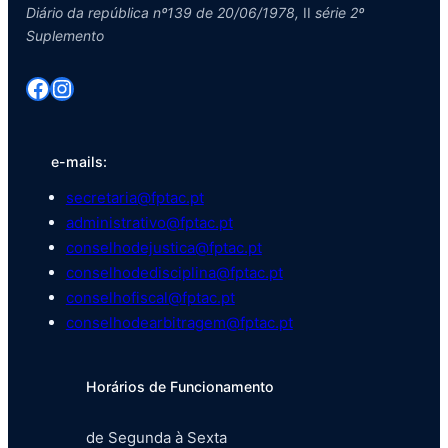
Diário da república nº139 de 20/06/1978,
II
série 2º
Suplemento
Facebook
Instagram
e-mails:
secretaria@fptac.pt
administrativo@fptac.pt
conselhodejustica@fptac.pt
conselhodedisciplina@fptac.pt
conselhofiscal@fptac.pt
conselhodearbitragem@fptac.pt
Horários de Funcionamento
de Segunda à Sexta