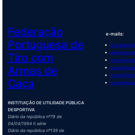
Federação
e-mails:
Portuguesa de
secretaria@
administrat
Tiro com
conselhode
Armas de
conselhode
conselhofis
Caça
conselhode
INSTITUIÇÃO DE UTILIDADE PÚBLICA
DESPORTIVA
Diário da república nº78 de
04/04/1994
II
série
Diário da república nº139 de