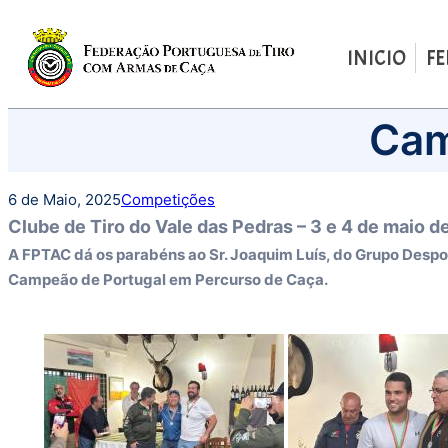
INICIO
F
Saltar
Cam
para
o
conteúdo
6 de Maio, 2025
Competições
Clube de Tiro do Vale das Pedras – 3 e 4 de maio 
A FPTAC dá os parabéns ao Sr. Joaquim Luís, do Grupo Despo
Campeão de Portugal em Percurso de Caça.