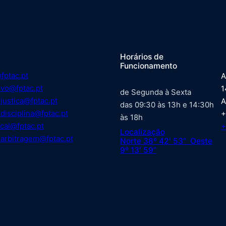
Horários de
Funcionamento
fptac.pt
A
ivo@fptac.pt
1
de Segunda à Sexta
justica@fptac.pt
A
das 09:30 às 13h e 14:30h
disciplina@fptac.pt
+
às 18h
cal@fptac.pt
+
Localização
arbitragem@fptac.pt
Norte 38º 42′ 53” Oeste
9º 13′ 59”