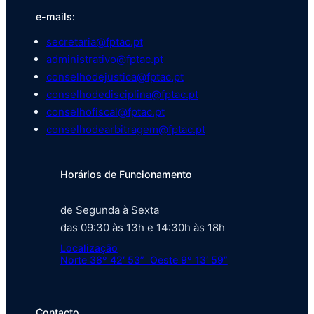
e-mails:
secretaria@fptac.pt
administrativo@fptac.pt
conselhodejustica@fptac.pt
conselhodedisciplina@fptac.pt
conselhofiscal@fptac.pt
conselhodearbitragem@fptac.pt
Horários de Funcionamento
de Segunda à Sexta
das 09:30 às 13h e 14:30h às 18h
Localização
Norte 38º 42′ 53” Oeste 9º 13′ 59”
Contacto