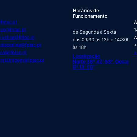
Horários de
Funcionamento
fptac.pt
A
ivo@fptac.pt
1
de Segunda à Sexta
justica@fptac.pt
A
das 09:30 às 13h e 14:30h
disciplina@fptac.pt
+
às 18h
cal@fptac.pt
+
Localização
arbitragem@fptac.pt
Norte 38º 42′ 53” Oeste
9º 13′ 59”