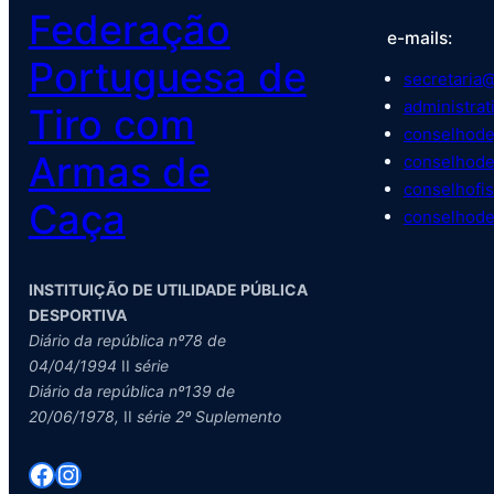
Federação
e-mails:
Portuguesa de
secretaria@
administrat
Tiro com
conselhode
Armas de
conselhode
conselhofis
Caça
conselhode
INSTITUIÇÃO DE UTILIDADE PÚBLICA
DESPORTIVA
Diário da república nº78 de
04/04/1994
II
série
Diário da república nº139 de
20/06/1978,
II
série 2º Suplemento
Facebook
Instagram