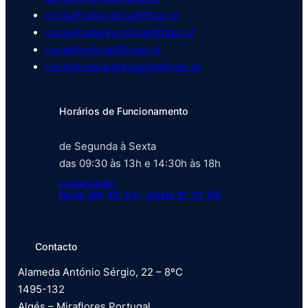
conselhodejustica@fptac.pt
conselhodedisciplina@fptac.pt
conselhofiscal@fptac.pt
conselhodearbitragem@fptac.pt
Horários de Funcionamento
de Segunda à Sexta
das 09:30 às 13h e 14:30h às 18h
Localização
Norte 38º 42′ 53” Oeste 9º 13′ 59”
Contacto
Alameda António Sérgio, 22 – 8ºC
1495-132
Algés – Miraflores Portugal