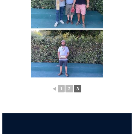
◄
1
2
3