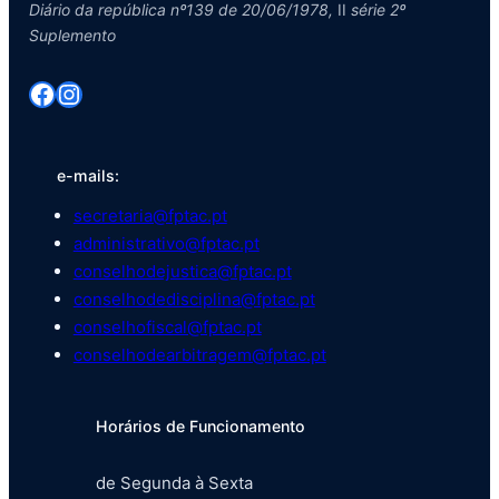
Diário da república nº139 de 20/06/1978,
II
série 2º
Suplemento
Facebook
Instagram
e-mails:
secretaria@fptac.pt
administrativo@fptac.pt
conselhodejustica@fptac.pt
conselhodedisciplina@fptac.pt
conselhofiscal@fptac.pt
conselhodearbitragem@fptac.pt
Horários de Funcionamento
de Segunda à Sexta