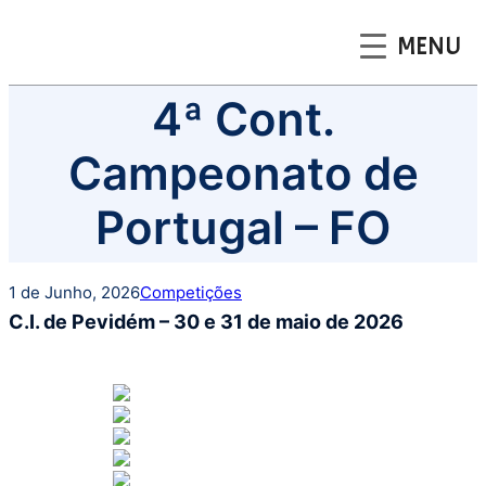
MENU
Saltar
4ª Cont.
para
o
Campeonato de
conteúdo
Portugal – FO
1 de Junho, 2026
Competições
C.I. de Pevidém – 30 e 31 de maio de 2026