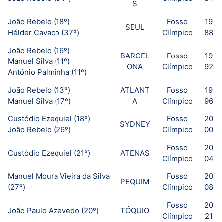
S
João Rebelo (18º)
Fosso
19
SEUL
Hélder Cavaco (37º)
Olímpico
88
João Rebelo (16º)
BARCEL
Fosso
19
Manuel Silva (11º)
ONA
Olímpico
92
António Palminha (11º)
João Rebelo (13º)
ATLANT
Fosso
19
Manuel Silva (17º)
A
Olímpico
96
Custódio Ezequiel (18º)
Fosso
20
SYDNEY
João Rebelo (26º)
Olímpico
00
Fosso
20
Custódio Ezequiel (21º)
ATENAS
Olímpico
04
Manuel Moura Vieira da Silva
Fosso
20
PEQUIM
(27º)
Olímpico
08
Fosso
20
João Paulo Azevedo (20º)
TÓQUIO
Olímpico
21