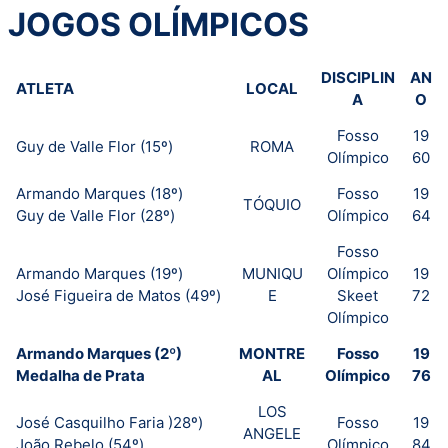
JOGOS OLÍMPICOS
DISCIPLIN
AN
ATLETA
LOCAL
A
O
Fosso
19
Guy de Valle Flor (15º)
ROMA
Olímpico
60
Armando Marques (18º)
Fosso
19
TÓQUIO
Guy de Valle Flor (28º)
Olímpico
64
Fosso
Armando Marques (19º)
MUNIQU
Olímpico
19
José Figueira de Matos (49º)
E
Skeet
72
Olímpico
Armando Marques (2º)
MONTRE
Fosso
19
Medalha de Prata
AL
Olímpico
76
LOS
José Casquilho Faria )28º)
Fosso
19
ANGELE
João Rebelo (54º)
Olímpico
84