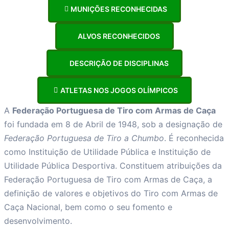
MUNIÇÕES RECONHECIDAS
ALVOS RECONHECIDOS
DESCRIÇÃO DE DISCIPLINAS
ATLETAS NOS JOGOS OLÍMPICOS
A
Federação Portuguesa de Tiro com Armas de Caça
foi fundada em 8 de Abril de 1948, sob a designação de
Federação Portuguesa de Tiro a Chumbo
. É reconhecida
como Instituição de Utilidade Pública e Instituição de
Utilidade Pública Desportiva. Constituem atribuições da
Federação Portuguesa de Tiro com Armas de Caça, a
definição de valores e objetivos do Tiro com Armas de
Caça Nacional, bem como o seu fomento e
desenvolvimento.