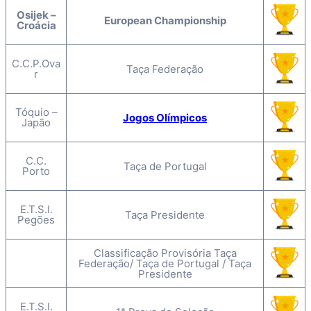
Osijek –
European Championship
Croácia
C.C.P.Ova
Taça Federação
r
Tóquio –
Jogos Olímpicos
Japão
C.C.
Taça de Portugal
Porto
E.T.S.I.
Taça Presidente
Pegões
Classificação Provisória Taça
Federação/ Taça de Portugal / Taça
Presidente
E.T.S.I.