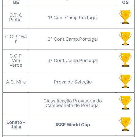
BE
OS
C.T. O
1ª Cont.Camp.Portugal
Pinhal
C.C.P.Ova
2ª Cont.Camp.Portugal
r
C.C.P.
Vila
3ª Cont.Camp.Portugal
Verde
A.C. Mira
Prova de Seleção
Classificação Provisória do
Campeonato de Portugal
Lonato –
ISSF World Cup
Itália