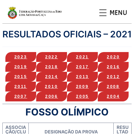
MENU
Saltar
RESULTADOS OFICIAIS – 2021
para
o
conteúdo
202
3
2022
2021
2020
2019
2018
2017
2016
2015
2014
2013
2012
2011
2010
2009
2008
2007
2006
2005
2004
FOSSO OLÍMPICO
ASSOCIA
RESU
ÇÃO/CLU
DESIGNAÇÃO DA PROVA
LTAD