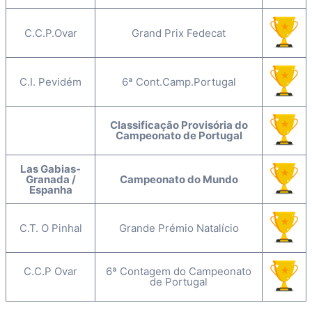
C.C.P.Ovar
Grand Prix Fedecat
C.I. Pevidém
6ª Cont.Camp.Portugal
Classificação Provisória do
Campeonato de Portugal
Las Gabias-
Granada /
Campeonato do Mundo
Espanha
C.T. O Pinhal
Grande Prémio Natalício
C.C.P Ovar
6ª Contagem do Campeonato
de Portugal