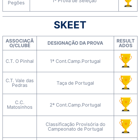
1ª Prova de Seleção
Pegões
SKEET
ASSOCIAÇÃ
RESULT
DESIGNAÇÃO DA PROVA
O/CLUBE
ADOS
C.T. O Pinhal
1ª Cont.Camp.Portugal
C.T. Vale das
Taça de Portugal
Pedras
C.C.
2ª Cont.Camp.Portugal
Matosinhos
Classificação Provisória do
Campeonato de Portugal