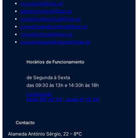
secretaria@fptac.pt
administrativo@fptac.pt
conselhodejustica@fptac.pt
conselhodedisciplina@fptac.pt
conselhofiscal@fptac.pt
conselhodearbitragem@fptac.pt
Horários de Funcionamento
de Segunda à Sexta
das 09:30 às 13h e 14:30h às 18h
Localização
Norte 38º 42′ 53” Oeste 9º 13′ 59”
Contacto
Alameda António Sérgio, 22 – 8ºC