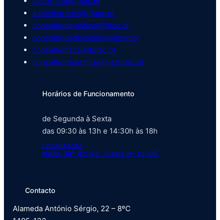
secretaria@fptac.pt
administrativo@fptac.pt
conselhodejustica@fptac.pt
conselhodedisciplina@fptac.pt
conselhofiscal@fptac.pt
conselhodearbitragem@fptac.pt
Horários de Funcionamento
de Segunda à Sexta
das 09:30 às 13h e 14:30h às 18h
Localização
Norte 38º 42′ 53” Oeste 9º 13′ 59”
Contacto
Alameda António Sérgio, 22 – 8ºC