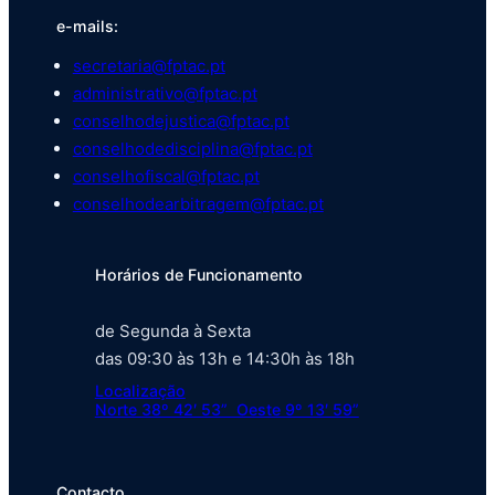
e-mails:
secretaria@fptac.pt
administrativo@fptac.pt
conselhodejustica@fptac.pt
conselhodedisciplina@fptac.pt
conselhofiscal@fptac.pt
conselhodearbitragem@fptac.pt
Horários de Funcionamento
de Segunda à Sexta
das 09:30 às 13h e 14:30h às 18h
Localização
Norte 38º 42′ 53” Oeste 9º 13′ 59”
Contacto