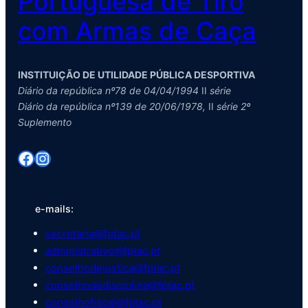
Portuguesa de Tiro
com Armas de Caça
INSTITUIÇÃO DE UTILIDADE PÚBLICA DESPORTIVA
Diário da república nº78 de 04/04/1994
II
série
Diário da república nº139 de 20/06/1978,
II
série 2º
Suplemento
Facebook
Instagram
e-mails:
secretaria@fptac.pt
administrativo@fptac.pt
conselhodejustica@fptac.pt
conselhodedisciplina@fptac.pt
conselhofiscal@fptac.pt