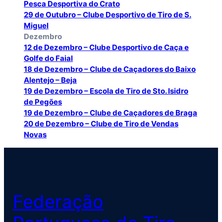
Pesca Desportiva do Crato
29 de Outubro – Clube Desportivo de Tiro de S.
Miguel
Dezembro
12 de Dezembro – Clube Desportivo de Caça e
Golfe do Faial
18 de Dezembro – Clube de Caçadores do Baixo
Alentejo – Beja
19 de Dezembro – Escola de Tiro de Sto. Isidro
de Pegões
19 de Dezembro – Clube de Caçadores de Braga
20 de Dezembro – Clube de Tiro de Vendas
Novas
Federação