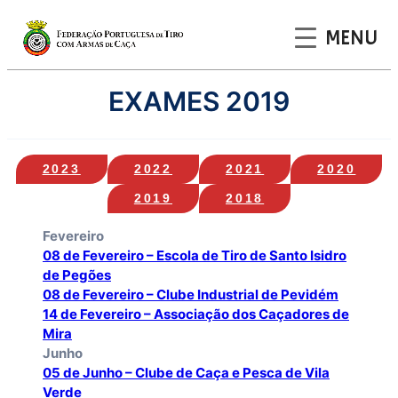
MENU
Saltar
EXAMES 2019
para
o
conteúdo
202
3
2022
2021
2020
2019
2018
Fevereiro
08 de Fevereiro – Escola de Tiro de Santo Isidro
de Pegões
08 de Fevereiro – Clube Industrial de Pevidém
14 de Fevereiro – Associação dos Caçadores de
Mira
Junho
05 de Junho – Clube de Caça e Pesca de Vila
Verde